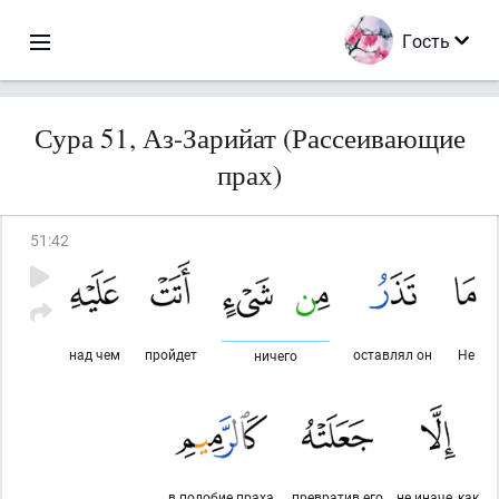
Гость
Сура 51, Аз-Зарийат (Рассеивающие
прах)
51
:
42
над чем
пройдет
оставлял он
Не
ничего
в подобие праха
превратив его
не иначе, как