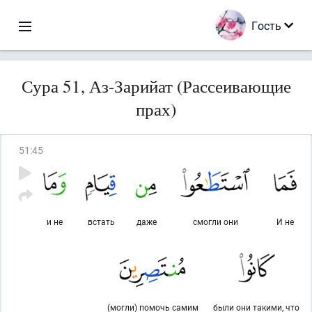
Гость
Сура 51, Аз-Зарийат (Рассеивающие
прах)
51
:
45
и не
встать
даже
смогли они
И не
(могли) помочь самим
были они такими, что