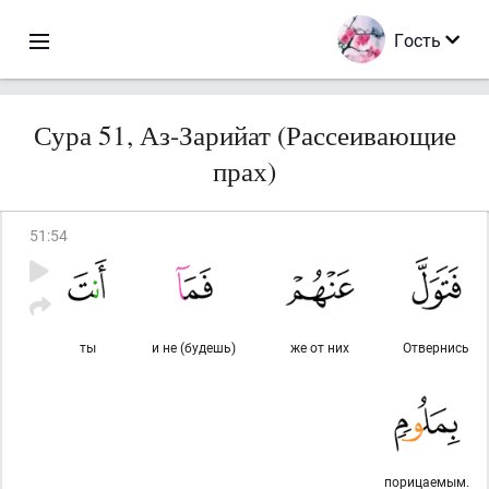
Гость
Сура 51, Аз-Зарийат (Рассеивающие
прах)
51
:
54
ты
и не (будешь)
же от них
Отвернись
порицаемым.