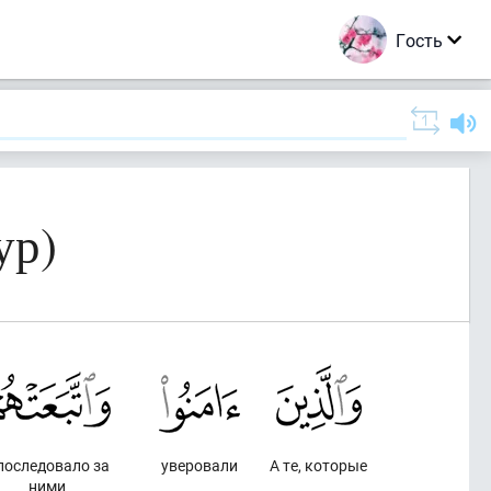
Гость
ур)
последовало за
уверовали
А те, которые
ними