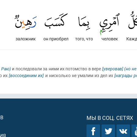
заложник
он приобрел
того, что
человек
Каж
в Раю)
и последовали за ними их потомство в вере
[уверовав]
(но не
о их
[воссоединим их]
и нисколько не умалим из дел их
[награды р
ОВ
МЫ В СОЦ. СЕТЯХ
ИЯ