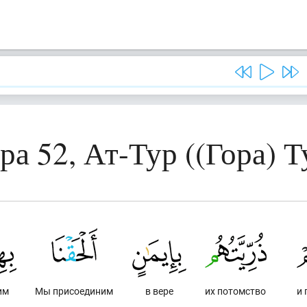
ра 52, Ат-Тур ((Гора) Т
им
Мы присоединим
в вере
их потомство
и 