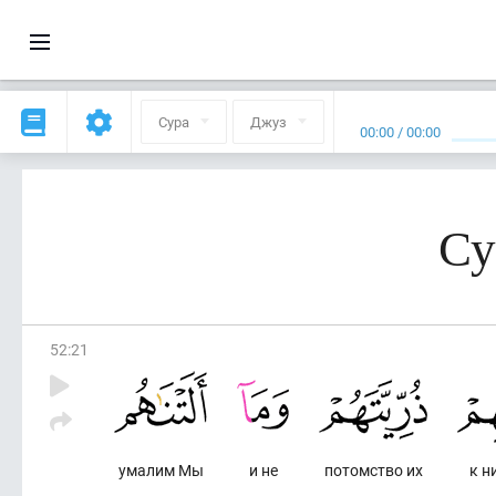
Сура
Джуз
00:00
/
00:00
Су
52
:
21
умалим Мы
и не
потомство их
к н