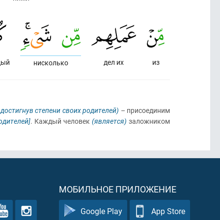
дый
дел их
из
нисколько
 достигнув степени своих родителей)
– присоединим
одителей]
. Каждый человек
(является)
заложником
МОБИЛЬНОЕ ПРИЛОЖЕНИЕ
Google Play
App Store