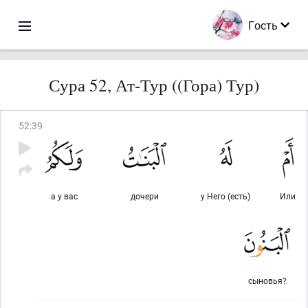
Гость
Сура 52, Ат-Тур ((Гора) Тур)
52
:
39
а у вас
дочери
у Него (есть)
Или
сыновья?