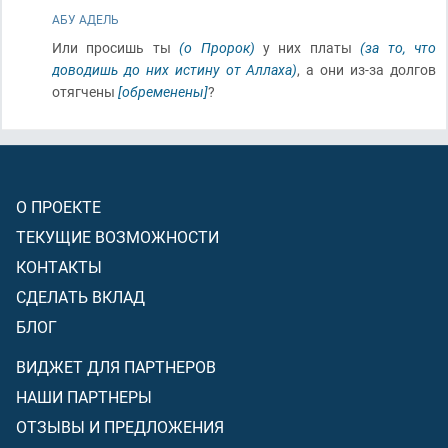
АБУ АДЕЛЬ
Или просишь ты
(о Пророк)
у них платы
(за то, что
доводишь до них истину от Аллаха)
, а они из-за долгов
отягчены
[обременены]
?
О ПРОЕКТЕ
ТЕКУЩИЕ ВОЗМОЖНОСТИ
КОНТАКТЫ
СДЕЛАТЬ ВКЛАД
БЛОГ
ВИДЖЕТ ДЛЯ ПАРТНЕРОВ
НАШИ ПАРТНЕРЫ
ОТЗЫВЫ И ПРЕДЛОЖЕНИЯ