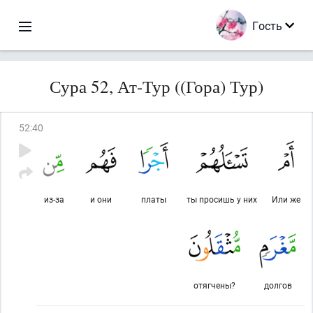
Гость
Сура 52, Ат-Тур ((Гора) Тур)
52
:
40
из-за
и они
платы
ты просишь у них
Или же
отягчены?
долгов