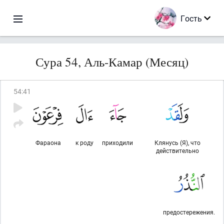
Гость
Сура 54, Аль-Камар (Месяц)
54
:
41
Фараона
к роду
приходили
Клянусь (Я), что
действительно
предостережения.