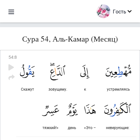
Гость
Сура 54, Аль-Камар (Месяц)
54
:
8
Скажут
зовущему.
к
устремляясь
тяжкий!»
день
«Это –
неверующие: