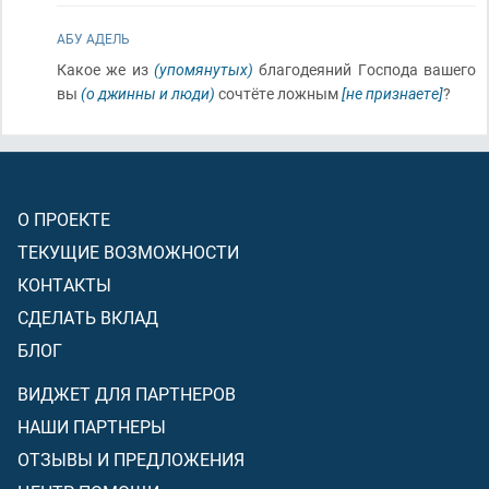
АБУ АДЕЛЬ
Какое же из
(упомянутых)
благодеяний Господа вашего
вы
(о джинны и люди)
сочтёте ложным
[не признаете]
?
О ПРОЕКТЕ
ТЕКУЩИЕ ВОЗМОЖНОСТИ
КОНТАКТЫ
СДЕЛАТЬ ВКЛАД
БЛОГ
ВИДЖЕТ ДЛЯ ПАРТНЕРОВ
НАШИ ПАРТНЕРЫ
ОТЗЫВЫ И ПРЕДЛОЖЕНИЯ