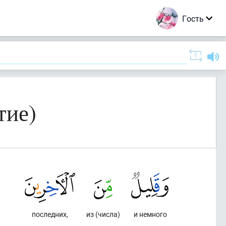
Гость
тие)
последних,
из (числа)
и немного