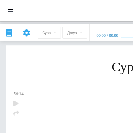
Сура
Джуз
00:00
/
00:00
Сур
56
:
14