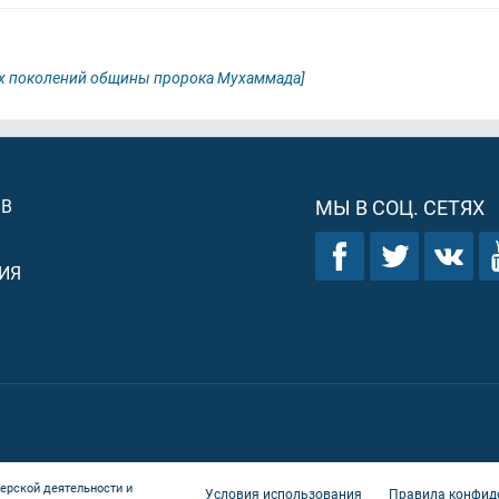
их поколений общины пророка Мухаммада]
ОВ
МЫ В СОЦ. СЕТЯХ
ИЯ
ерской деятельности и
Условия использования
Правила конфид