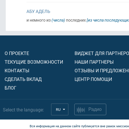
АБУ АДЕЛЬ
и немного из
(числа)
последних
[из числа последующ
О ПРОЕКТЕ
ВИДЖЕТ ДЛЯ ПАРТНЕР
ТЕКУЩИЕ ВОЗМОЖНОСТИ
НАШИ ПАРТНЕРЫ
КОНТАКТЫ
ОТЗЫВЫ И ПРЕДЛОЖЕН
СДЕЛАТЬ ВКЛАД
ЦЕНТР ПОМОЩИ
БЛОГ
Select the language:
RU
Радио
Вся информация на данном сайте публикуется вне рамок миссион