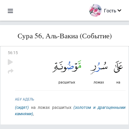
Гость
Сура 56, Аль-Вакиа (Событие)
56
:
15
расшитых
ложах
на
АБУ АДЕЛЬ
(сидят)
на ложах расшитых
(золотом и драгоценными
камнями)
,