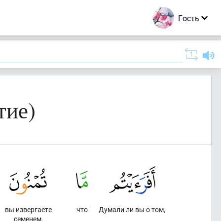
Гость
тие)
вы извергаете
что
Думали ли вы о том,
семенем,