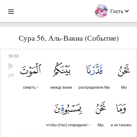
Гость
Сура 56, Аль-Вакиа (Событие)
56
:
60
смерть,–
между вами
распределили Мы
Мы
чтобы (Нас) опередили! –
Мы,
и не таковы