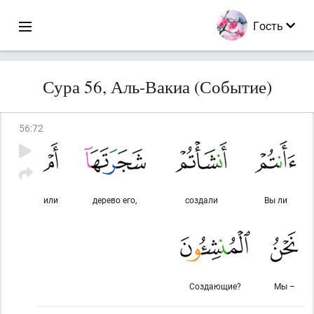
Гость
Сура 56, Аль-Вакиа (Событие)
56
:
72
или
дерево его,
создали
Вы ли
Создающие?
Мы –