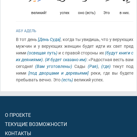
великий!
успех
оно (есть)
Это
в них.
АБУ АДЕЛЬ
В тот день
[День Суда]
, когда ты увидишь, что у верующих
мужчин и у верующих женщин будет идти их свет пред
ними
(освещая путь)
и с правой стороны их
(будут книги с
их деяниями)
.
(И будет сказано им)
: «Радостная весть вам
сегодня!
(Вам уготовлены)
Сады
(Рая)
,
(где)
текут под
ними
[под дворцами и деревьями]
реки, где вы будете
пребывать вечно. Это
(есть)
великий успех.
О ПРОЕКТЕ
ТЕКУЩИЕ ВОЗМОЖНОСТИ
КОНТАКТЫ