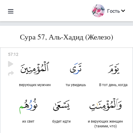
Гость
Сура 57, Аль-Хадид (Железо)
57
:
12
верующих мужчин
ты увидишь
В тот день, когда
их свет
будет идти
и верующих женщин
(такими, что)