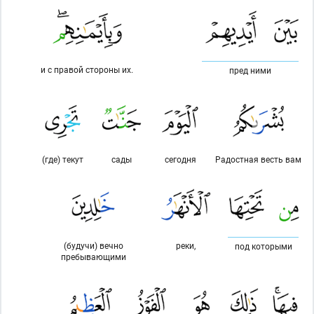
и с правой стороны их.
пред ними
(где) текут
сады
сегодня
Радостная весть вам
(будучи) вечно
реки,
под которыми
пребывающими