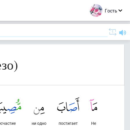
Гость
зо)
есчастие
ни одно
постигает
Не