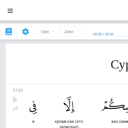
Сура
Джуз
00:00
/
00:00
Су
57
:
22
в
кроме как (это
вас сами
записано)