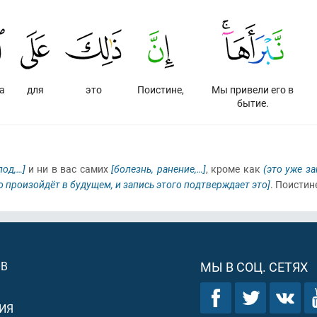
а
для
это
Поистине,
Мы привели его в
бытие.
лод,…]
и ни в вас самих
[болезнь, ранение,…]
, кроме как
(это уже з
то произойдёт в будущем, и запись этого подтверждает это]
. Поистин
ОВ
МЫ В СОЦ. СЕТЯХ
ИЯ