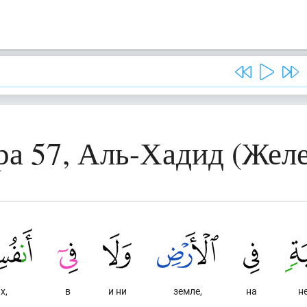
ра 57, Аль-Хадид (Желе
х,
в
и ни
земле,
на
н