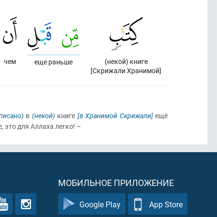
чем
(некой) книге
еще раньше
[Скрижали Хранимой]
аписано)
в
(некой)
книге
[в Хранимой Скрижали]
ещё
е, это для Аллаха легко! –
МОБИЛЬНОЕ ПРИЛОЖЕНИЕ
Google Play
App Store