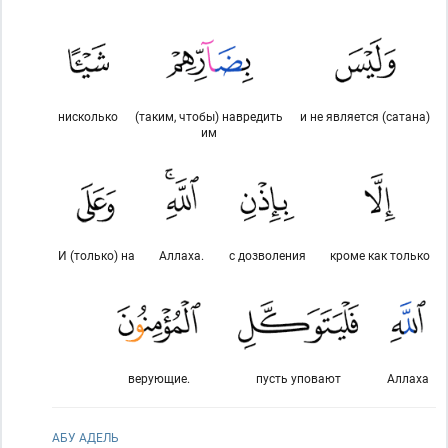
нисколько
(таким, чтобы) навредить
и не является (сатана)
им
И (только) на
Аллаха.
с дозволения
кроме как только
верующие.
пусть уповают
Аллаха
АБУ АДЕЛЬ