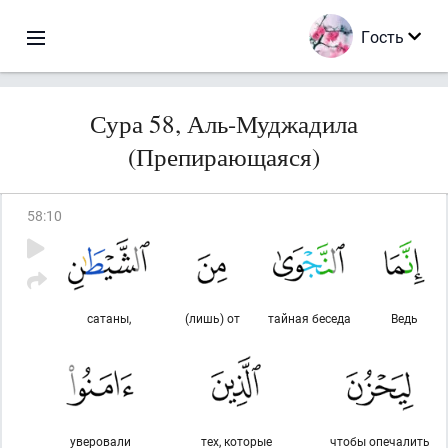
Гость
Сура 58, Аль-Муджадила
(Препирающаяся)
58
:
10
сатаны,
(лишь) от
тайная беседа
Ведь
уверовали
тех, которые
чтобы опечалить