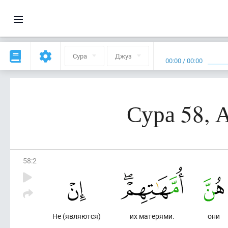
Сура
Джуз
00:00
/
00:00
Сура 58,
58
:
2
Не (являются)
их матерями.
они