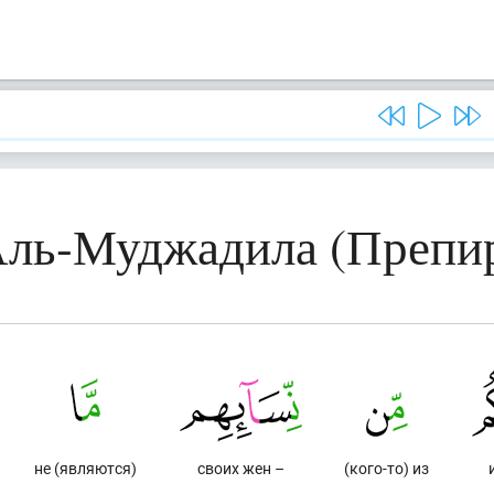
 Аль-Муджадила (Препи
не (являются)
своих жен –
(кого-то) из