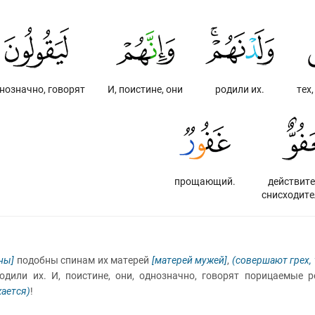
нозначно, говорят
И, поистине, они
родили их.
тех
прощающий.
действите
снисходите
ны]
подобны спинам их матерей
[матерей мужей]
,
(совершают грех, 
дили их. И, поистине, они, однозначно, говорят порицаемые р
кается)
!