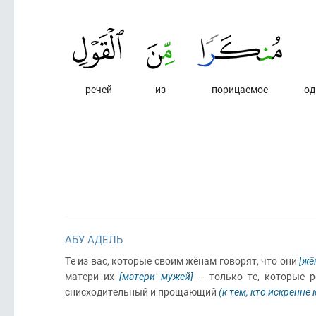
речей
из
порицаемое
од
АБУ АДЕЛЬ
Те из вас, которые своим жёнам говорят, что они
[жё
матери их
[матери мужей]
– только те, которые ро
снисходительный и прощающий
(к тем, кто искренне 