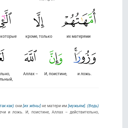
, которые
кроме, только
их матерями
льно,
Аллах –
И, поистине,
и ложь.
льный,
так как)
они
[их жёны]
не матери им
[мужьям]
.
(Ведь)
ечи и ложь. И, поистине, Аллах – действительно,