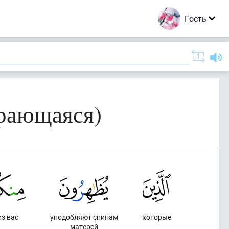
Гость
рающаяся)
из вас
уподобляют спинам
которые
матерей