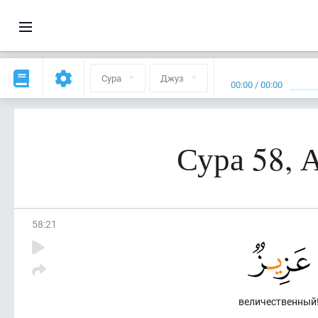
Сура
Джуз
00:00
/
00:00
Сура 58,
58
:
21
величественный