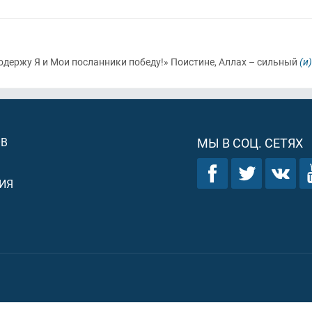
 одержу Я и Мои посланники победу!» Поистине, Аллах – сильный
(и)
ОВ
МЫ В СОЦ. СЕТЯХ
ИЯ