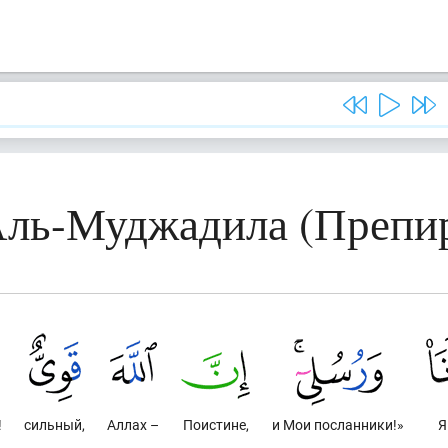
 Аль-Муджадила (Препи
!
сильный,
Аллах –
Поистине,
и Мои посланники!»
Я