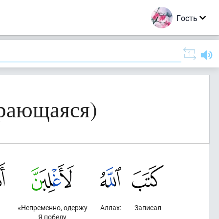
Гость
рающаяся)
«Непременно, одержу
Аллах:
Записал
Я победу