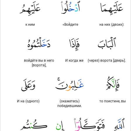
к ним
«Войдите
на них (двоих):
войдёте вы в него
И когда же
(через) ворота [дверь].
[ворота],
И на (одного)
(окажетесь)
то поистине, вы
победившими.