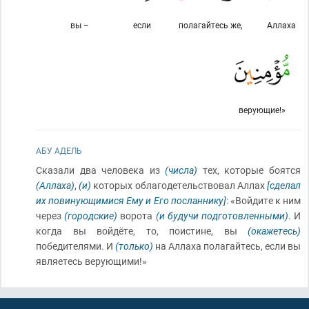
вы –
если
полагайтесь же,
Аллаха
верующие!»
АБУ АДЕЛЬ
Сказали два человека из
(числа)
тех, которые боятся
(Аллаха)
,
(и)
которых облагодетельствовал Аллах
[сделал
их повинующимися Ему и Его посланнику]
: «Войдите к ним
через
(городские)
ворота
(и будучи подготовленными)
. И
когда вы войдёте, то, поистине, вы
(окажетесь)
победителями. И
(только)
на Аллаха полагайтесь, если вы
являетесь верующими!»