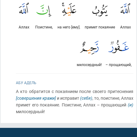
Аллах
Поистине,
на него [ему].
примет покаяние
Аллах
милосердный!
– прощающий,
АБУ АДЕЛЬ
А кто обратится с покаянием после своего притеснения
[совершения кражи]
и исправит
(себя)
, то, поистине, Аллах
примет его покаяние. Поистине, Аллах – прощающий
(и)
милосердный!