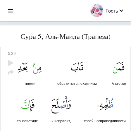
Гость
Сура 5, Аль-Маида (Трапеза)
5
:
39
обратится с покаянием
А кто же
после
то, поистине,
и исправит,
своей несправедливости