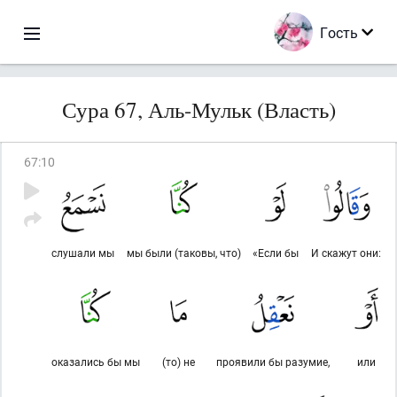
Гость
Сура 67, Аль-Мульк (Власть)
67
:
10
слушали мы
мы были (таковы, что)
«Если бы
И скажут они:
оказались бы мы
(то) не
проявили бы разумие,
или