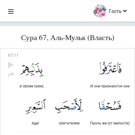
Гость
Сура 67, Аль-Мульк (Власть)
67
:
11
в своем грехе;
И они признаются они
Ада!
обитателям
Прочь же (от милости)