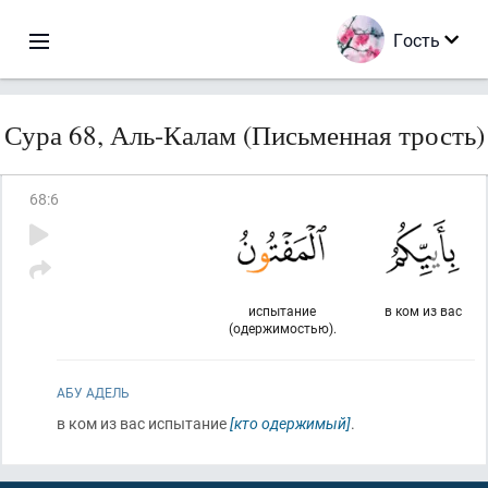
Гость
Сура 68, Аль-Калам (Письменная трость)
68
:
6
испытание
в ком из вас
(одержимостью).
АБУ АДЕЛЬ
в ком из вас испытание
[кто одержимый]
.