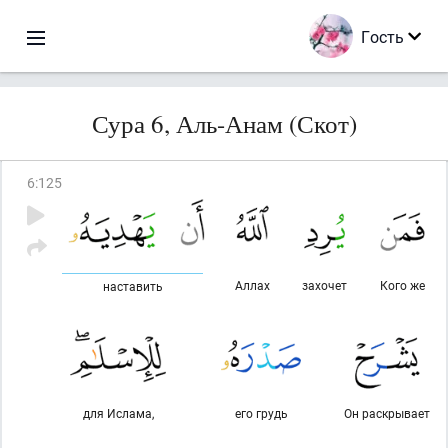
Гость
Сура 6, Аль-Анам (Скот)
6
:
125
Аллах
захочет
Кого же
наставить
для Ислама,
его грудь
Он раскрывает