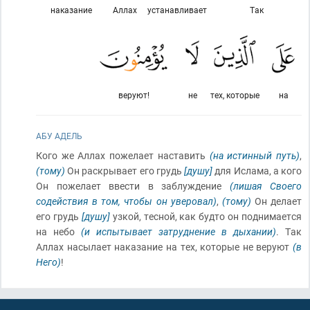
наказание
Аллах
устанавливает
Так
веруют!
не
тех, которые
на
АБУ АДЕЛЬ
Кого же Аллах пожелает наставить
(на истинный путь)
,
(тому)
Он раскрывает его грудь
[душу]
для Ислама, а кого
Он пожелает ввести в заблуждение
(лишая Своего
содействия в том, чтобы он уверовал)
,
(тому)
Он делает
его грудь
[душу]
узкой, тесной, как будто он поднимается
на небо
(и испытывает затруднение в дыхании)
. Так
Аллах насылает наказание на тех, которые не веруют
(в
Него)
!