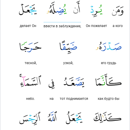
делает Он
Он пожелает
а кого
ввести в заблуждение,
тесной,
узкой,
его грудь
небо.
на
тот поднимается
как будто бы