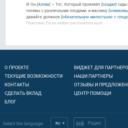
И Он
[Аллах]
– Тот, Который произвёл
[создал]
сад
посевы с различными плодами, и маслину
[оливковы
давайте должное
[обязательную милостыню с плодо
Поистине, Он не любит расточительных!
О ПРОЕКТЕ
ВИДЖЕТ ДЛЯ ПАРТНЕР
ТЕКУЩИЕ ВОЗМОЖНОСТИ
НАШИ ПАРТНЕРЫ
КОНТАКТЫ
ОТЗЫВЫ И ПРЕДЛОЖЕН
СДЕЛАТЬ ВКЛАД
ЦЕНТР ПОМОЩИ
БЛОГ
Select the language:
RU
Радио