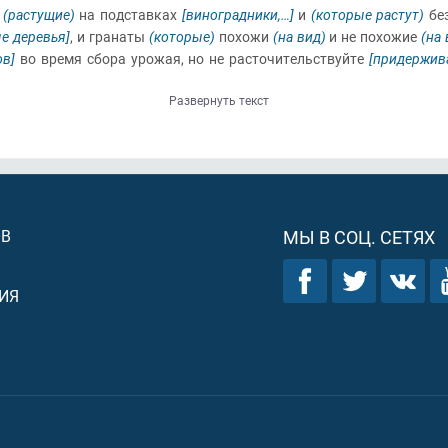
ы
(растущие)
на подставках
[виноградники,…]
и
(которые растут)
бе
е деревья]
, и гранаты
(которые)
похожи
(на вид)
и не похожие
(на 
в]
во время сбора урожая, но не расточительствуйте
[придержив
Развернуть текст
ОВ
МЫ В СОЦ. СЕТЯХ
ИЯ