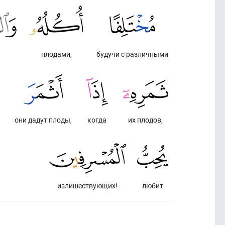
плодами,
будучи с различными
они дадут плоды,
когда
их плодов,
излишествующих!
любит