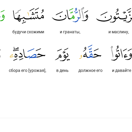
будучи схожими
и гранаты,
и маслину,
сбора его [урожая],
в день
должное его
и давайте