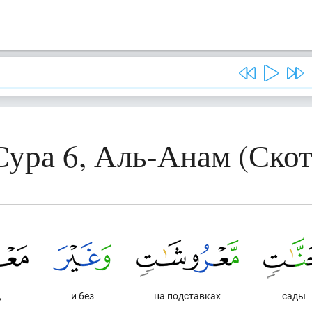
Сура 6, Аль-Анам (Скот
,
и без
на подставках
сады