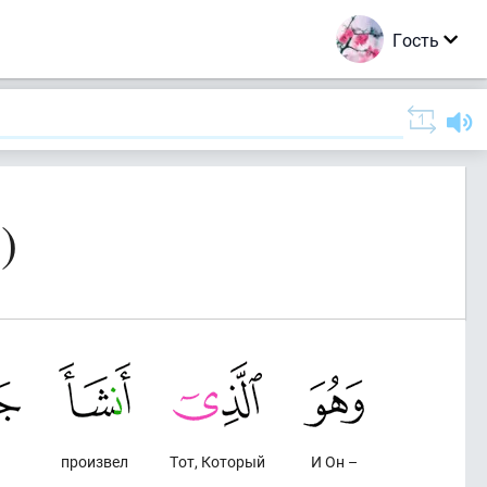
Гость
)
произвел
Тот, Который
И Он –