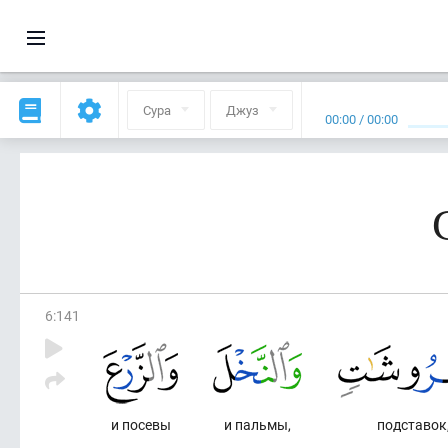
Сура
Джуз
00:00
/
00:00
6
:
141
и посевы
и пальмы,
подставок