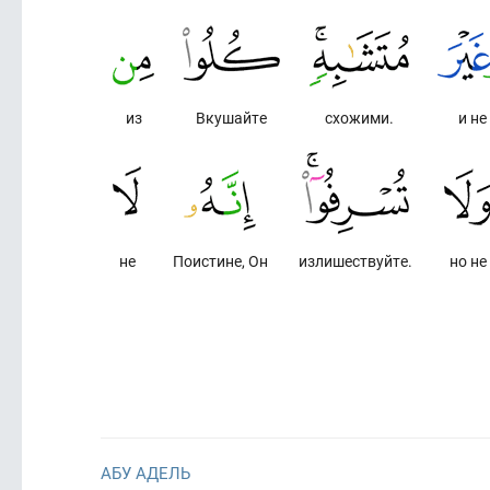
из
Вкушайте
схожими.
и не
не
Поистине, Он
излишествуйте.
но не
АБУ АДЕЛЬ