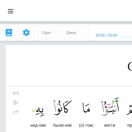
Сура
Джуз
00:00
/
00:00
6
:
5
над чем
были они
(о) том,
вести
пр