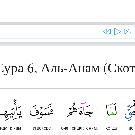
Сура 6, Аль-Анам (Скот
идут к ним
И вскоре
она пришла к ним.
когда
ист