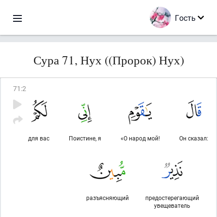
Гость
Сура 71, Нух ((Пророк) Нух)
71
:
2
для вас
Поистине, я
«О народ мой!
Он сказал:
разъясняющий
предостерегающий
увещеватель