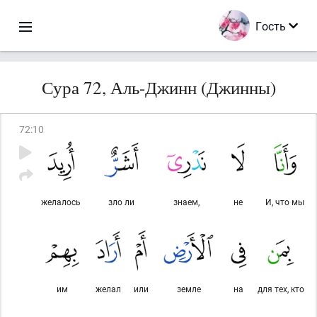
Гость
Сура 72, Аль-Джинн (Джинны)
72
:
10
желалось
зло ли
знаем,
не
И, что мы
им
желал
или
земле
на
для тех, кто