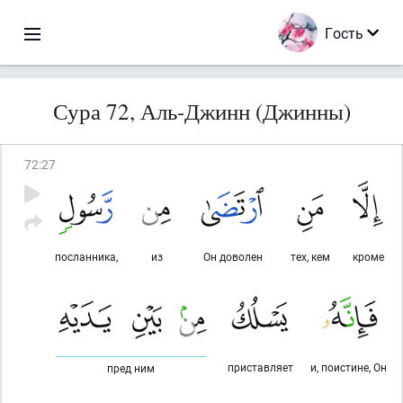
Гость
Сура 72, Аль-Джинн (Джинны)
72
:
27
посланника,
из
Он доволен
тех, кем
кроме
приставляет
и, поистине, Он
пред ним