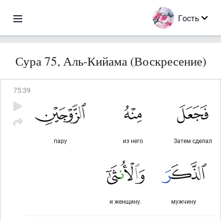
Гость
Сура 75, Аль-Кийама (Воскресение)
75
:
39
пару
из него
Затем сделал
и женщину.
мужчину