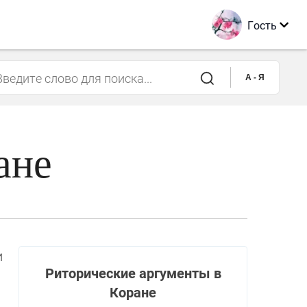
Гость
A - Я
ане
и
Риторические аргументы в
Коране