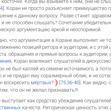
й
косточке. Когда вы взываете к ним, они не слы
14
. Коран не просто разъясняет преимущество п
шение к дан­но­му вопросу. Разве станет здраво
ю и не способен слышать? Сочетание убедительно
ческую аргументацию яркой и неоспоримой.
о, что аргументация в Коране выполняет не то
ближению позиций ритора и аудитории, и с этой
такта: обращения и прямые вопросы к аудитории, р
ше­ния
, Коран вовлекает слушателей в дискуссию
он не был каплей из семени источаемого, а пот
го и не придал ему соразмерный облик, и не сотв
ен воскресить
мёртвых
?
75:36-40
. Как видно, 
ем, что он не желал при­зна­вать
.
 выступает как средство убеждения слушателей
ственных
качеств. Риторическая ценность этих 