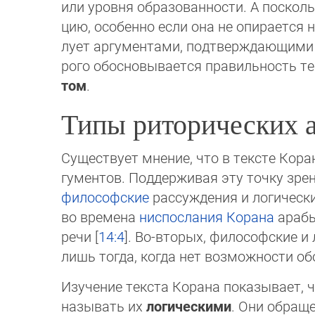
или уровня образо­ван­нос­ти. А поск
цию, осо­бен­но если она не опирается
лу­ет аргументами, под­твер­жда­ющи­ми 
ро­го обосновывается правиль­ность те­
том
.
Типы риторических 
Существует мнение, что в тексте Кора
гу­ментов. Поддерживая эту точку зре
философские
рассуждения и логические
во времена
ниспослания Корана
арабы 
речи [
14:4
]. Во-вторых, философские и
лишь тогда, когда нет возможности о
Изучение текста Корана показывает, 
называть их
логическими
. Они обраще