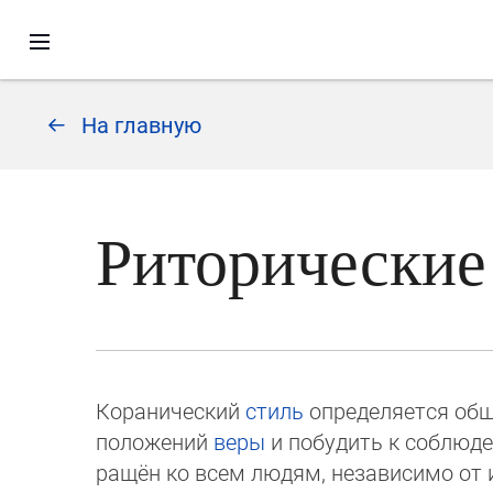
На главную
Риторические
Коранический
стиль
определяется об
положений
веры
и побудить к соблюден
ращён ко всем людям, независимо от и