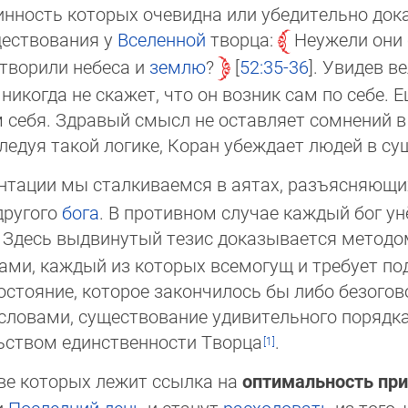
инность которых очевидна или убедительно доказ
ществования у
Вселенной
творца:
Неужели они 
отворили небеса и
землю
?
52:35-36
. Увидев в
икогда не ска­жет, что он возник сам по себе. 
 себя. Здравый смысл не оставляет сомнений в т
ледуя такой логике, Коран убеждает людей в су
ентации мы сталкиваемся в аятах, разъясняющ
другого
бога
. В противном случае каждый бог унё
. Здесь выдвинутый тезис доказывается методом
ами, каждый из которых всемогущ и требует по
сто­я­ние, которое закончилось бы либо безого
вами, су­щест­во­ва­ние удивительного порядка 
ством един­ствен­нос­ти Творца
.
ове которых лежит ссылка на
оптимальность пр