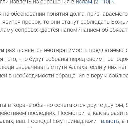
гли извлечь из обращения в
ислам
[
21:10
]
.
 на обосновании понятия долга, признаваемого 
им явится пророк, то они станут соблюдать Божьи
исламу сопровождается напоминанием об обязате
ти
разъясняется неотвратимость предлагаемого
 того, что будут собраны перед своим Господом. 
 люди сворачивать с пути Аллаха, если у них нет
ей в необходимости обращения в веру и соблюд
ы в Коране обычно сочетаются друг с другом, 
здействием последних. Посмотрите, как выразит
Аллах, ваш Господь! Ему принадлежит
власть
, а