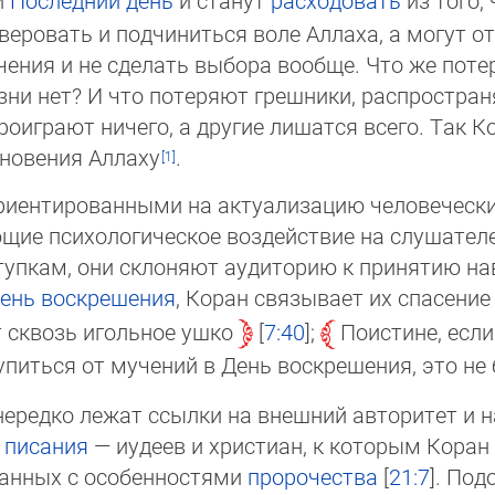
и
Последний день
и станут
расходовать
из того,
уверовать и подчиниться воле Аллаха, а могут о
а­че­ния и не сделать выбора вообще. Что же по
зни нет? И что потеряют грешники, распростра
оиграют ничего, а другие лишатся всего. Так К
новения Аллаху
.
риентированными на актуализацию человечески
ие психологическое воздействие на слушателей
тупкам, они склоняют аудиторию к принятию на
ень воскрешения
, Коран связывает их спасени
 сквозь игольное ушко
7:40
;
Поистине, если
купиться от мучений в День воскрешения, это не
ередко лежат ссылки на внешний авторитет и н
 писания
— иудеев и христиан, к которым Коран 
занных с особенностями
пророчества
[
21:7
]. По