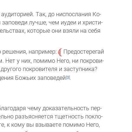
аудиторией. Так, до ниспослания Ко­
 заповеди лучше, чем иудеи и хрис­ти­
льствах, которые они взяли на се­бя
 решения, например:
Предостерегай
Нет у них, помимо Него, ни по­кро­ви­
 другого покровителя и заступни­ка?
ения Божьих запове­дей
.
благодаря чему доказательность пер­
ельно разъясняется тщетность по­кло­
 те, к кому вы взываете помимо Него,