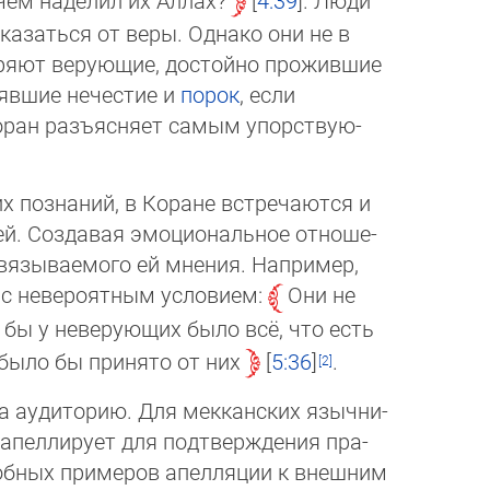
 чем наделил их Аллах?
4:39
. Люди
тказаться от веры. Однако они не в
теряют верующие, достойно про­жив­шие
нявшие нечестие и
порок
, если
оран разъясняет самым упор­ст­вую­
х познаний, в Коране встречаются и
. Создавая эмоциональное от­но­ше­
вязываемого ей мнения. Напри­мер,
е с невероятным условием:
Они не
 бы у неверующих было всё, что есть
 было бы принято от них
5:36
.
а аудиторию. Для мекканских языч­ни­
апеллирует для подтвержде­ния пра­
добных примеров апелляции к внеш­ним