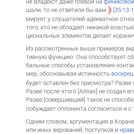
не владеют даже плевой на
финиково
шали, то не ответили бы вам
35:13-
ми­рует у слушателей адекватное отно
того, кто не обладает никакой власть
циональных элементов делает корани
Из рассмотренных выше примеров видн
тив­ную функцию. Она способствует с
баль­ные способы ус­та­нов­ле­ния кон
мер, обосновывая истинность
во­с­кре­
будет оставлен без присмотра? Разве 
Разве после этого [Аллах] не создал е
Разве [совершивший] такое не способ
побуждает оппонента согласиться и с т
Одним словом, аргументация в Коране
или иных верований, поступков и
нрав