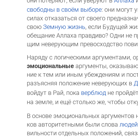
они потеряют, если уверуют в
Аллаха
свободны в своём выборе
: они могут 
силах отказаться от своего пред­наз­н
свою
Земную жизнь
, если Будущей жи
обещание Аллаха правдиво? Одни не пр
щим неверующим превосходство пови
Наряду с логическими аргументами, о
эмо­ци­о­наль­ные
аргументы, оказывающ
ние к тем или иным убеждениям и пос
разъясняя положение не­ве­ру­ю­щих в
Д
войдут в Рай, пока
верблюд
не пройдёт
на земле, и ещё столько же, чтобы от
В основе эмоциональных аргументов н
ков авто­ри­тет­ными были слова
людей
вильности отдельных положений, свя