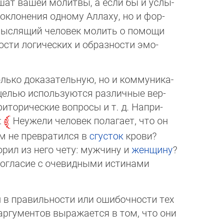
шат вашей молитвы, а если бы и ус­лы­
оклонения одному Аллаху, но и фор­
мыслящий человек молить о по­мо­щи
сти логических и образ­ности эмо­
лько доказательную, но и коммуни­ка­
 целью используются различные вер­
иторические вопросы и т. д. Нап­ри­
:
Неужели человек полагает, что он
ом не превратился в
сгусток
крови?
орил из него чету: мужчину и
жен­щи­ну
?
согласие с очевидными ис­ти­на­ми
 в правильности или ошибочности тех
аргументов выражается в том, что они