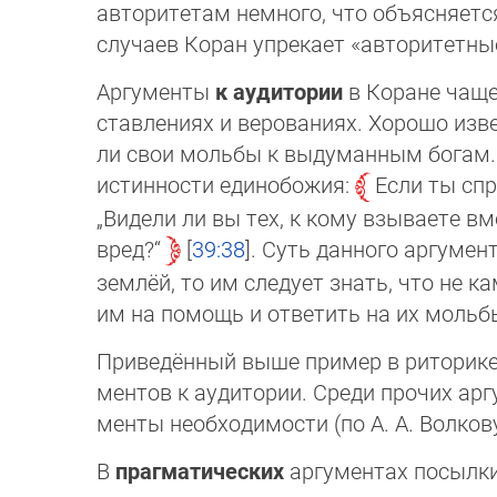
авторитетам немного, что объ­яс­ня­ет
случаев Коран упрекает «авторитетные
Аргументы
к аудитории
в Коране чащ
став­лениях и верованиях. Хорошо изв
ли свои мольбы к вы­ду­ман­ным богам
истинности единобожия:
Если ты спр
„Видели ли вы тех, к кому взываете в
вред?“
39:38
. Суть данного аргумен
землёй, то им следует знать, что не ка
им на помощь и ответить на их мольб
Приведённый выше пример в риторик
мен­тов к аудитории. Среди прочих ар
мен­ты необходи­мос­ти (по А. А. Волков
В
прагматических
аргументах посылки 