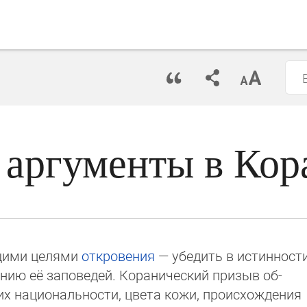
 аргументы в Кор
щими целями
откровения
— убе­дить в истин­нос­т
ию её запо­ве­дей. Коранический призыв об­
х на­циональности, цвета кожи, происхожде­ния