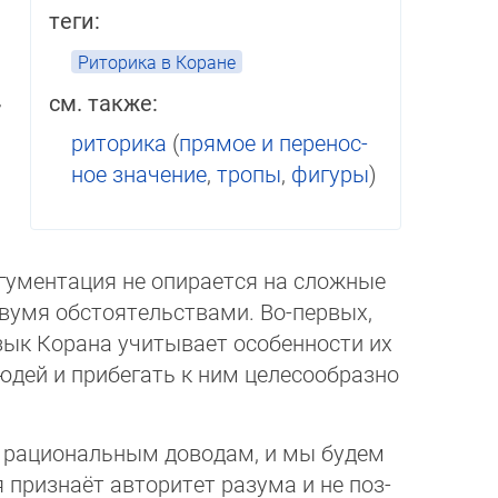
теги:
Риторика в Коране
см. также:
­
риторика
(
прямое и пере­нос­
ное значение
,
тропы
,
фигуры
)
ументация не опи­ра­ет­ся на сложные
 двумя обстоятельствами. Во-первых,
зык Корана учитывает осо­бен­ности их
й и прибегать к ним целе­со­об­раз­но
к рациональным доводам, и мы будем
я признаёт авторитет разума и не поз­