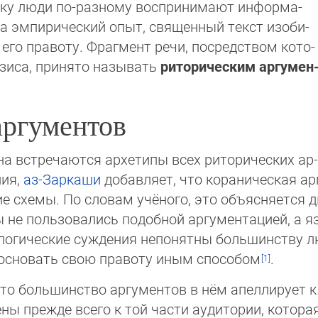
ольку люди по-разному воспринимают инфор­ма­
 на эмпирический опыт, священный текст изо­би­
его правоту. Фраг­мент ре­чи, посредством ко­то­
зи­са, при­ня­то называть
риторическим аргу­мен
аргументов
на встречаются архетипы всех риторических ар­
ния,
аз-Заркаши
добавляет, что кораническая арг
 схемы. По словам учёного, это объ­яс­ня­ет­ся
не поль­зо­ва­лись подобной аргументацией, а я
 логические суждения непонятны большинству люде
босновать свою правоту иным способом
.
что большинство аргументов в нём апеллирует 
ны прежде всего к той части аудитории, котора