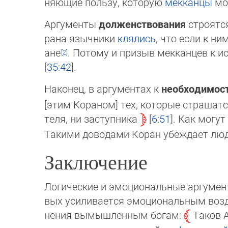
няющие пользу, которую
мекканцы
мо
Аргументы
долженствования
строятся
ра­на языч­ни­ки
клялись
, что если к н
ане
. Потому и при­зыв мекканцев к 
[
35:42
].
Наконец, в аргументах к
необходимос
[этим Кораном] тех, которые страшатся
теля, ни заступника
6:51
. Как могут
Та­кими доводами Коран убеждает люд
Заключение
Логические и эмоциональные аргумент
вых уси­ли­ва­ет­ся эмоциональным во
не­ния вы­мыш­лен­ным бо­гам:
Таков 