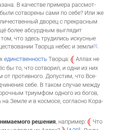
ана. В качестве при­ме­ра рас­смот­
были сотворены сами по себе? Или же
еличественный дворец с прек­рас­ным
Ещё более абсурдным выг­ля­дит
ом, что здесь трудились ис­кус­ные
ществовании Творца небес и зем­ли
.
их
единственность
Творца:
Аллах не
с бы то, что сотворил, и одни из них
 от противного. Допустим, что Все­
дчинения себе. В таком случае между
ворочным триумфом одного из богов,
на Земле и в космосе, согласно Ко­ра­
инимаемого решения
, например:
Что