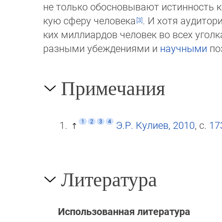
не только обо­сно­вы­ва­ют истинность
кую сферу человека
. И хотя ауди­то
ких миллиардов человек во всех угол
разными убеждениями и
научными
по
Примечания
1
2
3
4
Э.Р. Кулиев, 2010
, с.
17
Литература
Использованная литература