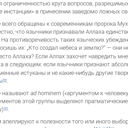
­ся ограниченностью круга вопросов, разрешимых
 ин­стан­ции» в принесении заведомо ложных св
е всего обращены к современникам пророка М
естно, что язычники признавали Аллаха единств
. На противоречивость таких языческих убежден
осишь их: „Кто создал небеса и землю?“ — они н
место Аллаха? Если Аллах захочет навредить мне
та в сле­ду­ю­щем: если язычники признают абс
менные ис­ту­ка­ны и не какие-нибудь другие тво
ы
.
е называют
ad hominem
(«аргументом к человеку»
гументов этой группы выделяют прагматические,
у)
.
апеллируют к полезности того или иного выбор