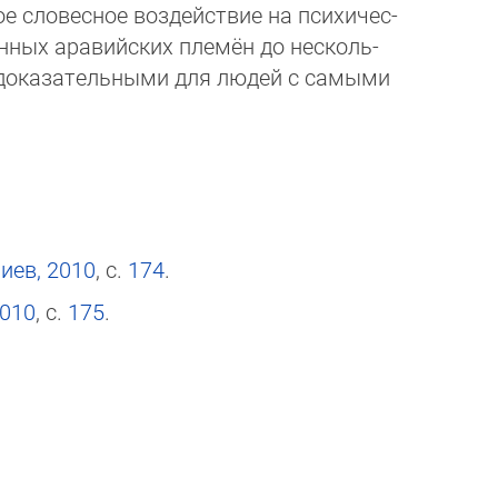
е словесное воздействие на пси­хи­чес­
нных аравийских племён до нес­коль­
доказательными для людей с са­мы­ми
лиев, 2010
, с.
174
.
2010
, с.
175
.