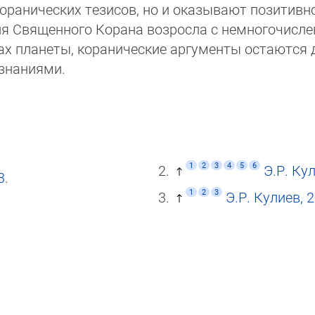
 коранических тезисов, но и оказывают позитивно
­рия Священного Корана возросла с немногочисле
ках планеты, коранические аргументы остаются 
знаниями.
1
2
3
4
5
6
Э.Р. Ку
3
.
1
2
3
Э.Р. Кулиев, 