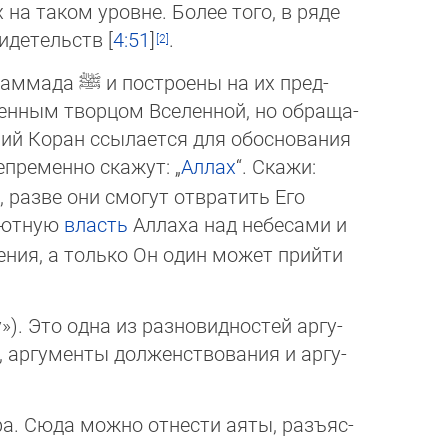
 на таком уровне. Более того, в ряде
идетельств [
4:51
]
.
ухаммада
ﷺ
и построены на их пред­
енным творцом Вселенной, но об­ра­ща­
ий Коран ссылается для обо­сно­вания
епременно скажут: „
Аллах
“. Ска­жи:
, разве они смогут отвратить Его
олютную
власть
Аллаха над не­бе­са­ми и
рения, а только Он один мо­жет прийти
). Это одна из разновидностей ар­гу­
 аргументы долженствования и ар­гу­
а. Сюда можно отнести аяты, разъ­яс­