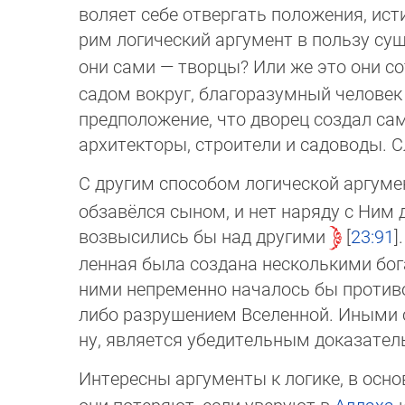
во­ляет себе отвергать положения, ист
рим логический аргумент в пользу су
они сами — творцы? Или же это они с
садом вокруг, благоразумный человек н
предположение, что дворец создал сам
архитекторы, строители и садоводы. С
С другим способом логической аргум
обзавёлся сыном, и нет наряду с Ним 
возвысились бы над другими
23:91
ленная была создана несколькими бог
ними непременно началось бы противо­
либо разрушением Вселенной. Иными сло
ну, является убедительным доказатель
Интересны аргументы к логике, в осн