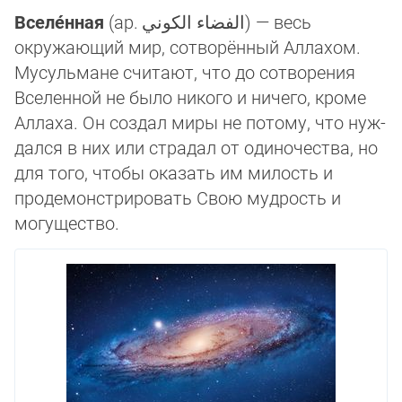
Вселе́нная
(ар.
الفضاء الكوني
‎) — весь
окружающий мир, сотворённый Аллахом.
Му­суль­ма­не считают, что до сотворения
Вселенной не было никого и ничего, кроме
Аллаха. Он создал миры не потому, что нуж­
дал­ся в них или страдал от одиночества, но
для того, чтобы ока­зать им милость и
продемонстрировать Свою мудрость и
могу­щест­во.