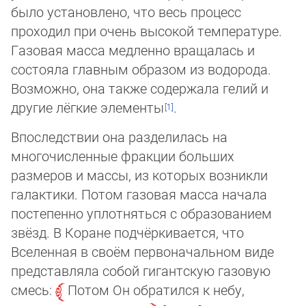
бы­ло установлено, что весь процесс
проходил при очень высокой температуре.
Га­зо­вая масса медленно вращалась и
состояла главным образом из водорода.
Воз­мож­но, она также содержала гелий и
другие лёгкие элементы
.
Впоследствии она разделилась на
многочисленные фракции больших
размеров и мас­сы, из которых возникли
галактики. Потом газовая масса начала
постепенно уп­лот­нять­ся с образованием
звёзд. В Коране подчёркивается, что
Вселенная в своём пер­во­на­чаль­ном виде
представляла собой гигантскую газовую
смесь:
Потом Он об­ра­тил­ся к небу,