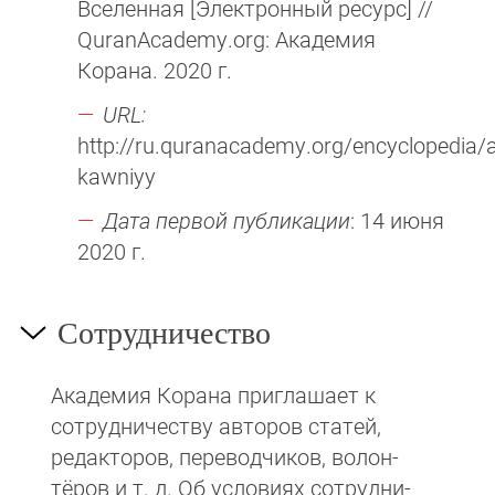
Вселенная [Электронный ресурс] //
QuranAcademy.org: Академия
Корана. 2020 г.
URL:
http://ru.quranacademy.org/encyclopedia/a
kawniyy
Дата первой публикации
: 14 июня
2020 г.
Сотрудничество
Академия Корана при­гла­ша­ет к
сотруд­ни­чест­ву авторов статей,
редакто­ров, пере­вод­чи­ков, волон­
тёров и т. д. Об ус­ло­виях сотрудни­