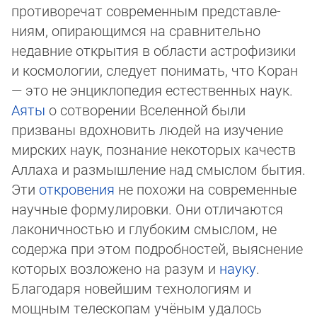
противоречат современным пред­став­ле­
ниям, опирающимся на сравнительно
недавние открытия в области астрофизики
и космологии, следует понимать, что Коран
— это не энциклопедия естественных наук.
Аяты
о сотворении Вселенной были
призваны вдохновить людей на изучение
мирских наук, познание некоторых качеств
Аллаха и размышление над смыслом бытия.
Эти
откровения
не похожи на современные
научные формулировки. Они отличаются
лаконичностью и глубоким смыслом, не
содержа при этом под­роб­нос­тей, выяснение
которых возложено на разум и
науку
.
Благодаря новейшим технологиям и
мощным телескопам учё­ным уда­лось