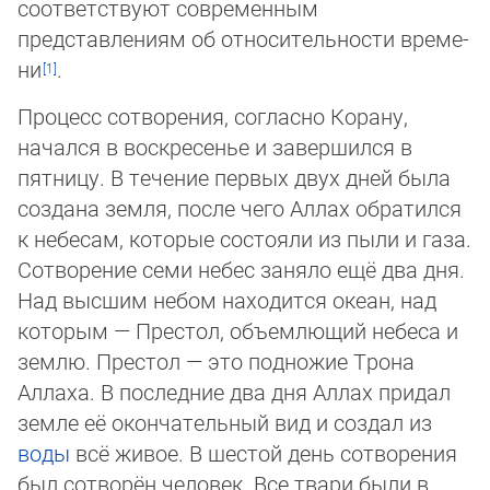
соответствуют современным
представлениям об относительности вре­ме­
ни
.
Процесс сотворения, согласно Корану,
начался в воскресенье и завершился в
пятницу. В течение первых двух дней была
соз­да­на земля, после чего Аллах обратился
к небесам, которые состояли из пыли и газа.
Сотворение семи небес заняло ещё два дня.
Над высшим небом находится океан, над
которым — Престол, объемлющий небеса и
землю. Престол — это под­но­жие Трона
Аллаха. В последние два дня Аллах придал
земле её окончательный вид и создал из
воды
всё живое. В шес­той день сотворения
был сотворён человек. Все твари были в