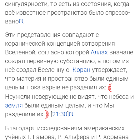
сингуляр­нос­ти, то есть из состояния, когда
всё известное пространство было спрес­со­
ва­но
.
Эти представления совпадают с
коранической концепцией сотворения
Вселенной, сог­ласно которой
Аллах
вначале
создал первичную субстанцию, а потом из
неё создал Вселенную.
Коран
утверждает,
что материя и пространство были единым
целым, пока взрыв не разделил их:
Неужели неверующие не видят, что небеса и
земля
были еди­ным целым, и что Мы
разделили их
21:30
.
Благодаря исследованиям американских
учёных Г. Гамова, Р. Альфера и Р. Хормана