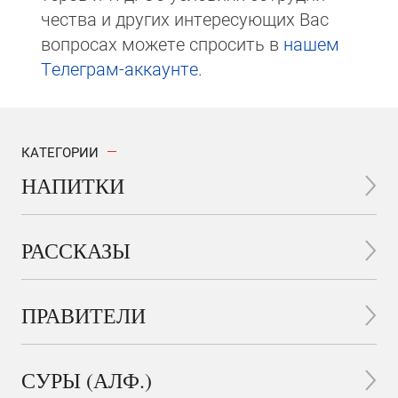
чест­ва и других интере­сую­щих Вас
вопросах мо­же­те спросить в
на­шем
Те­ле­грам-ак­каунте
.
КАТЕГОРИИ
НАПИТКИ
РАССКАЗЫ
ПРАВИТЕЛИ
СУРЫ (АЛФ.)