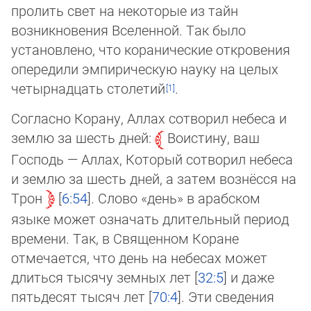
пролить свет на некоторые из тайн
возникновения Вселенной. Так было
установлено, что коранические от­кро­ве­ния
опередили эмпирическую науку на целых
четырнадцать столетий
.
Согласно Корану, Аллах сотворил небеса и
землю за шесть дней:
Воистину, ваш
Господь — Аллах, Который сотворил не­бе­са
и землю за шесть дней, а затем вознёсся на
Трон
6:54
. Слово «день» в арабском
языке может означать дли­тель­ный период
времени. Так, в Священном Коране
отмечается, что день на небесах может
длиться тысячу земных лет [
32:5
] и даже
пятьдесят тысяч лет [
70:4
]. Эти сведения