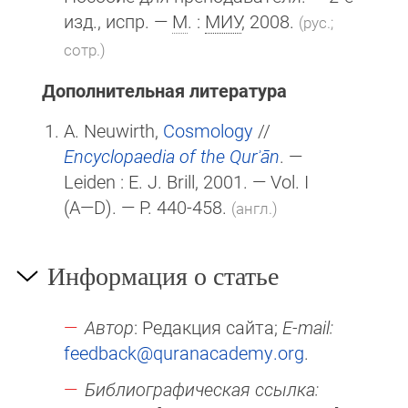
изд., испр. —
М
. :
МИУ
, 2008.
(рус.;
сотр.)
Дополнительная литература
A. Neuwirth,
Cosmology
//
Encyclopaedia of the Qurʾān
. —
Leiden :
E. J. Brill
, 2001. — Vol. I
(A—D)
. — P. 440-458.
(англ.)
Информация о статье
Автор
: Редакция сайта;
E-mail:
feedback@quranacademy.org
.
Библиографическая ссылка: