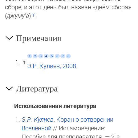
сборе, и этот день был назван «днём сбора»
(
джуму‘а
)
.
Примечания
1
2
3
4
5
6
7
8
Э.Р. Кулиев, 2008
.
Литература
Использованная литература
Э.Р. Кулиев
,
Коран о сотворении
Вселенной
// Исламоведение:
Пособие для преподавателя. — 2-е