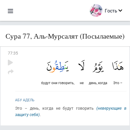
Гость
Сура 77, Аль-Мурсалят (Посылаемые)
77
:
35
будут они говорить,
не
день, когда
Это –
АБУ АДЕЛЬ
Это – день, когда не будут говорить
(неверующие в
защиту себя)
.