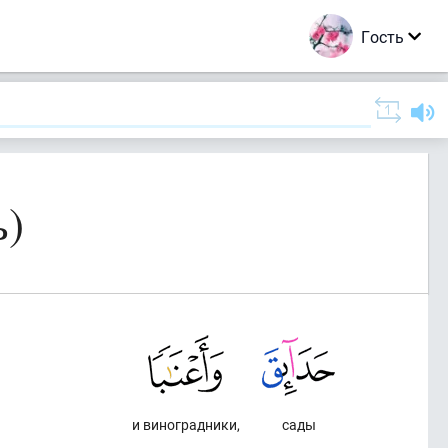
Гость
ь)
и виноградники,
сады