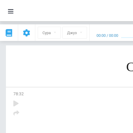
Сура
Джуз
00:00
/
00:00
С
78
:
32