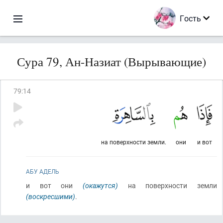
Гость
Сура 79, Ан-Назиат (Вырывающие)
79
:
14
на поверхности земли.
они
и вот
АБУ АДЕЛЬ
и вот они
(окажутся)
на поверхности земли
(воскресшими)
.