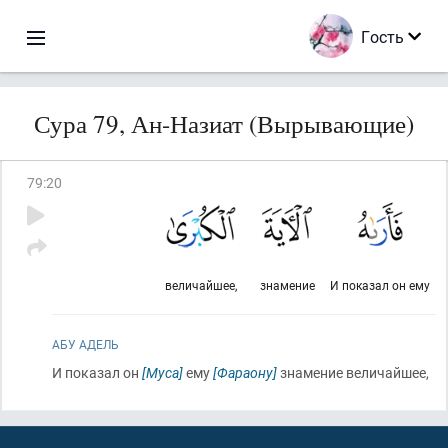
Гость
Сура 79, Ан-Назиат (Вырывающие)
79
:
20
величайшее,
знамение
И показал он ему
АБУ АДЕЛЬ
И показал он
[Муса]
ему
[Фараону]
знамение величайшее,