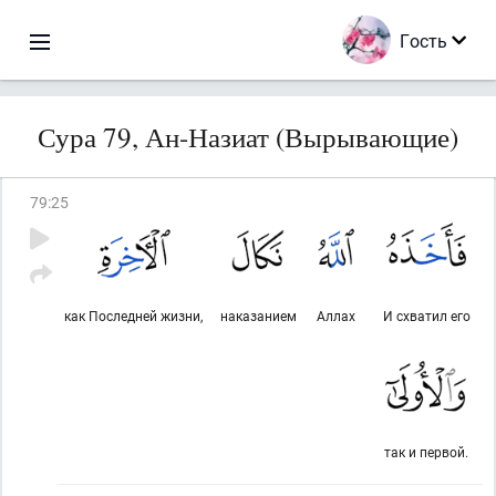
Гость
Сура 79, Ан-Назиат (Вырывающие)
79
:
25
как Последней жизни,
наказанием
Аллах
И схватил его
так и первой.