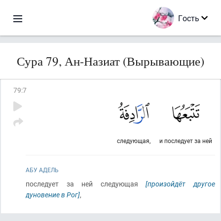
Гость
Сура 79, Ан-Назиат (Вырывающие)
79
:
7
следующая,
и последует за ней
АБУ АДЕЛЬ
последует за ней следующая
[произойдёт другое
дуновение в Рог]
,