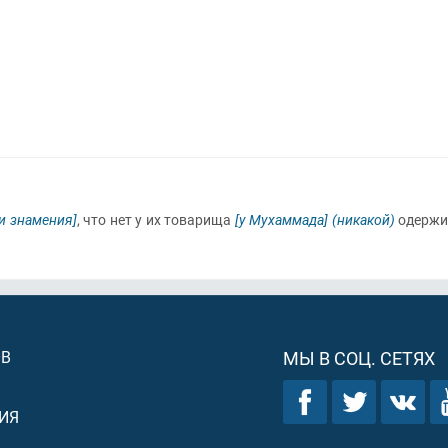
и знамения]
, что нет у их товарища
[у Мухаммада]
(никакой)
одержи
ОВ
МЫ В СОЦ. СЕТЯХ
ИЯ