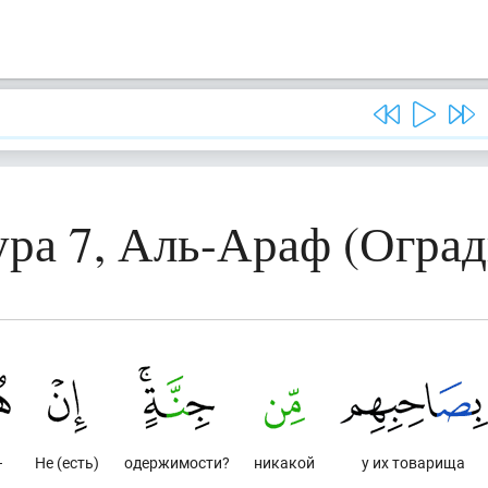
ра 7, Аль-Араф (Огра
–
Не (есть)
одержимости?
никакой
у их товарища