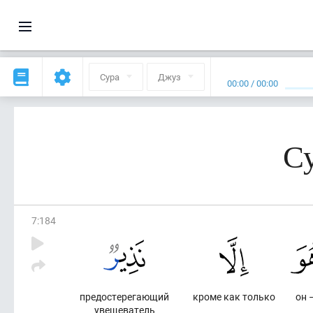
Сура
Джуз
00:00
/
00:00
Су
7
:
184
предостерегающий
кроме как только
он 
увещеватель