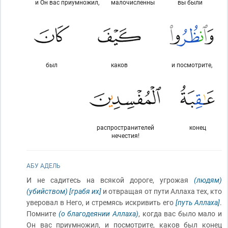
и Он вас приумножил,
малочисленны
вы были
был
каков
и посмотрите,
распространителей
конец
нечестия!
АБУ АДЕЛЬ
И не садитесь на всякой дороге, угрожая
(людям)
(убийством)
[грабя их]
и отвращая от пути Аллаха тех, кто
уверовал в Него, и стремясь искривить его
[путь Аллаха]
.
Помните
(о благодеянии Аллаха)
, когда вас было мало и
Он вас приумножил, и посмотрите, каков был конец