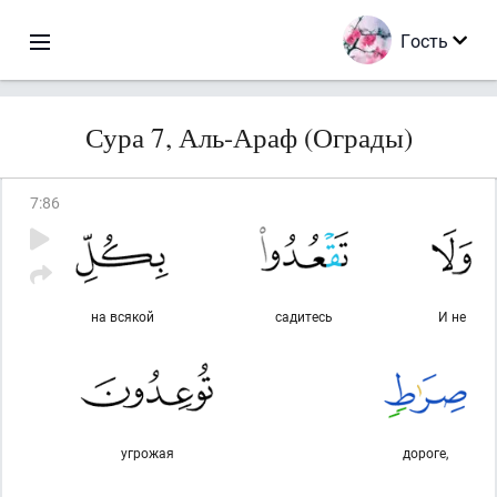
Гость
Сура 7, Аль-Араф (Ограды)
7
:
86
на всякой
садитесь
И не
угрожая
дороге,