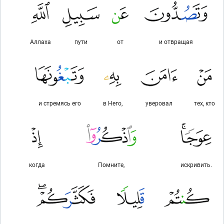
Аллаха
пути
от
и отвращая
и стремясь его
в Него,
уверовал
тех, кто
когда
Помните,
искривить.