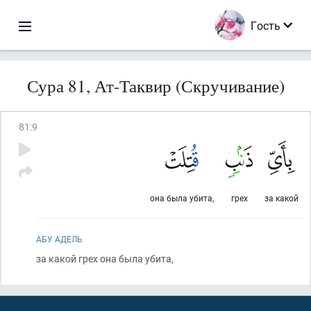
Гость
Сура 81, Ат-Таквир (Скручивание)
81
:
9
она была убита,
грех
за какой
АБУ АДЕЛЬ
за какой грех она была убита,