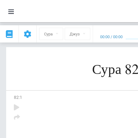
Сура
Джуз
00:00
/
00:00
Сура 8
82
:
1