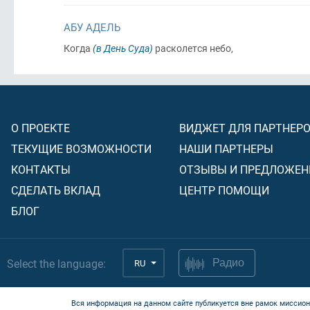
АБУ АДЕЛЬ
Когда
(в День Суда)
расколется небо,
О ПРОЕКТЕ
ВИДЖЕТ ДЛЯ ПАРТНЕР
ТЕКУЩИЕ ВОЗМОЖНОСТИ
НАШИ ПАРТНЕРЫ
КОНТАКТЫ
ОТЗЫВЫ И ПРЕДЛОЖЕН
СДЕЛАТЬ ВКЛАД
ЦЕНТР ПОМОЩИ
БЛОГ
Select the language:
RU
Радио
Вся информация на данном сайте публикуется вне рамок миссион