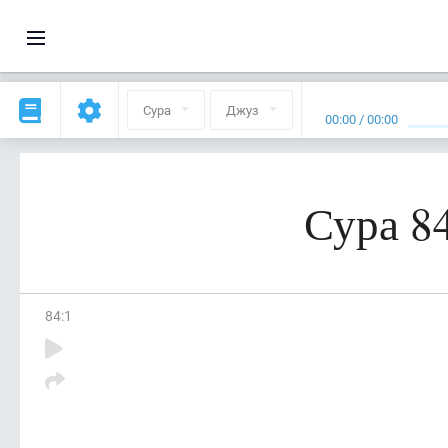
Сура
Джуз
00:00
/
00:00
Сура 8
84
:
1