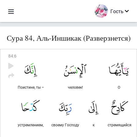
Гость
Сура 84, Аль-Иншикак (Разверзнется)
84
:
6
Поистине, ты –
человек!
О
устремлением,
своему Господу
к
стремящийся