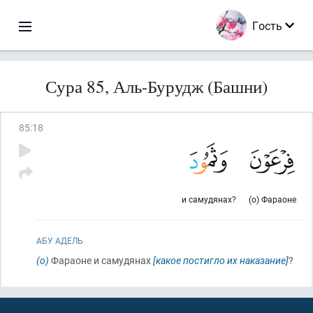
Гость
Сура 85, Аль-Бурудж (Башни)
85
:
18
и самудянах?
(о) Фараоне
АБУ АДЕЛЬ
(о)
Фараоне и самудянах
[какое постигло их наказание]
?