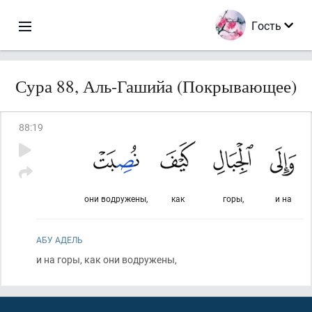
Гость
Сура 88, Аль-Гашийа (Покрывающее)
88
:
19
они водружены,
как
горы,
и на
АБУ АДЕЛЬ
и на горы, как они водружены,