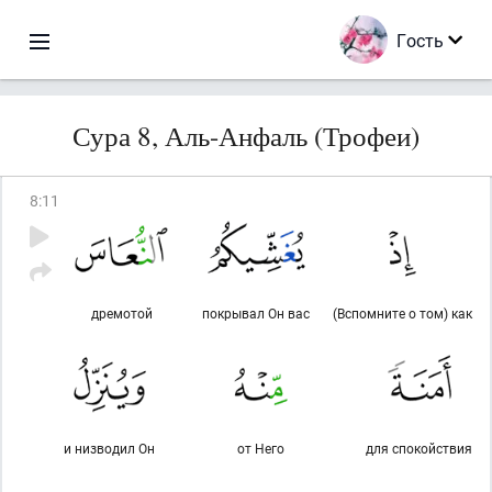
Гость
Сура 8, Аль-Анфаль (Трофеи)
8
:
11
дремотой
покрывал Он вас
(Вспомните о том) как
и низводил Он
от Него
для спокойствия