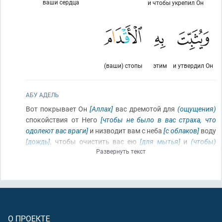
ваши сердца
и чтобы укрепил Он
(ваши) стопы
этим
и утвердил Он
АБУ АДЕЛЬ
Вот покрывает Он
[Аллах]
вас дремотой для
(ощущения)
спокойствия от Него
[чтобы не было в вас страха, что
одолеют вас враги]
и низводит вам с неба
[с облаков]
воду
[дождь]
, чтобы очистить вас ею
[для мытья]
и
(чтобы)
Развернуть текст
удалить от вас мерзость сатаны
[его наущения и
запугивания]
и чтобы укрепить ваши сердца
(терпением
во время битвы)
и утвердить этим ваши стопы
[чтобы от
дождя намок песок и в нём не вязли ноги]
.
О ПРОЕКТЕ