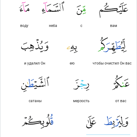
воду
неба
с
вам
и удалил Он
ею
чтобы очистил Он вас
сатаны
мерзость
от вас