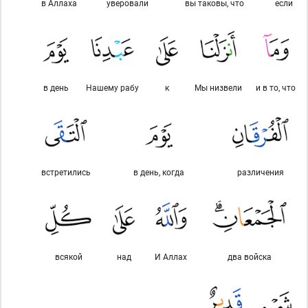
в Аллаха
уверовали
вы таковы, что
если
в день
Нашему рабу
к
Мы низвели
и в то, что
встретились
в день, когда
различения
всякой
над
И Аллах
два войска