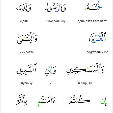
и для
и Посланнику
одна пятая его часть
и сиротам
родственников
путнику
и
и бедным