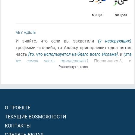
мощен
вещью
АБУ АДЕЛЬ
И знайте, что если вы захватили
(у неверующих)
трофеями что-либо, то Аллаху принадлежит одна пятая
часть
[то, что используется на благо всего Ислама]
, и
(эта
же самая часть принадлежит)
Посланнику
[1]
, и
Развернуть текст
родственникам
(Посланника)
, и сиротам, и бедным, и
путнику
(у которого закончились средства продолжать
путь)
, если вы уверовали в Аллаха и в то, что Мы низвели
Нашему рабу
[Мухаммаду]
в день различения
[в день
битвы при Бадре, когда Аллах различилил для людей
истину от заблуждения]
, в
(тот)
день, когда встретились
О ПРОЕКТЕ
два войска. И Аллах над всякой вещью мощен!
ТЕКУЩИЕ ВОЗМОЖНОСТИ
1
Когда Посланника Аллаха уже нет в этом мире, эта
КОНТАКТЫ
одна пятая часть отдаётся руководителю верующих
СДЕЛАТЬ ВКЛАД