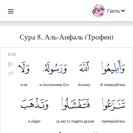
Гость
Сура 8, Аль-Анфаль (Трофеи)
8
:
46
и не
и посланнику Его
Аллаху
И повинуйтесь
и уйдет
(а не) то падёте духом
препирайтесь