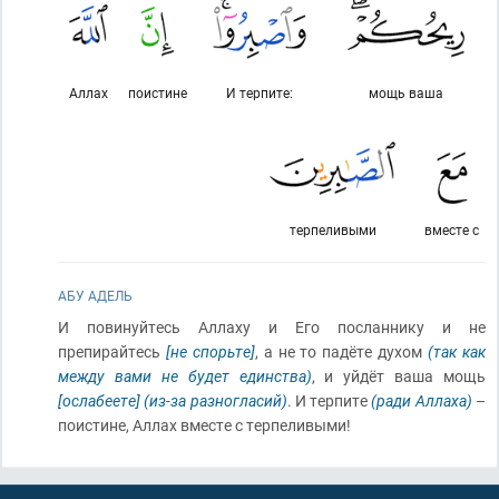
Аллах
поистине
И терпите:
мощь ваша
терпеливыми
вместе с
АБУ АДЕЛЬ
И повинуйтесь Аллаху и Его посланнику и не
препирайтесь
[не спорьте]
, а не то падёте духом
(так как
между вами не будет единства)
, и уйдёт ваша мощь
[ослабеете]
(из-за разногласий)
. И терпите
(ради Аллаха)
–
поистине, Аллах вместе с терпеливыми!